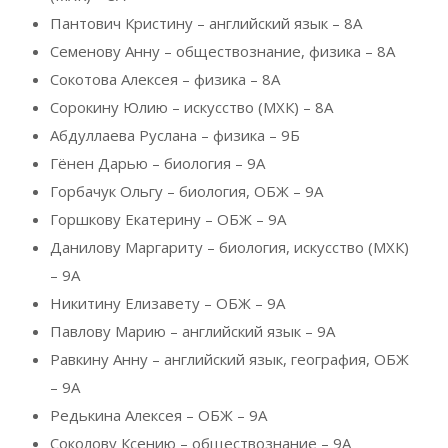
Пантович Кристину – английский язык – 8А
Семенову Анну – обществознание, физика – 8А
Сокотова Алексея – физика – 8А
Сорокину Юлию – искусство (МХК) – 8А
Абдуллаева Руслана – физика – 9Б
Гёнен Дарью – биология – 9А
Горбачук Ольгу – биология, ОБЖ – 9А
Горшкову Екатерину – ОБЖ – 9А
Данилову Маргариту – биология, искусство (МХК)
– 9А
Никитину Елизавету – ОБЖ – 9А
Павлову Марию – английский язык – 9А
Равкину Анну – английский язык, география, ОБЖ
– 9А
Редькина Алексея – ОБЖ – 9А
Соколову Ксению – обществознание – 9А