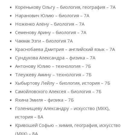
Коренькову Ольгу – биология, география – 7А
Наранович Юлию – биология – 7А
Ноженко Алёну – биология – 7А
Семенову Арину – биология – 7А
Чакмак Эзги – биология 7А
Краснобаева Дмитрия – английский язык – 7А
Сундукова Александра – физика – 7А
Антонову Юлию – технология – 7Б
Тлеужеву Амину – технология – 7Б
Хыбыртову Лейлу – биология, история – 7Б
Самойловского Алексея – биология – 7Б
Яхина Эмиля – физика – 7Б
Голенищеву Александру – искусство (МХК),
история – 8А
Кривошей Софью – химия, география, искусство
(МХК) – 8А