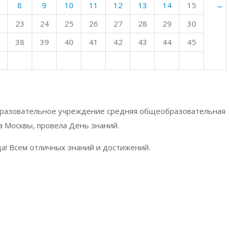
8
9
10
11
12
13
14
15
→
23
24
25
26
27
28
29
30
38
39
40
41
42
43
44
45
бразовательное учреждение средняя общеобразовательная
а Москвы, провела День знаний.
да! Всем отличных знаний и достижений.