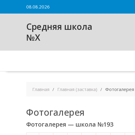
Skip
08.08.2026
to
content
Средняя школа
№X
Главная
Главная (заставка)
Фотогалерея
Фотогалерея
Фотогалерея — школа №193