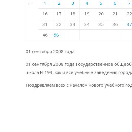
←
1
2
3
4
5
6
7
16
17
18
19
20
21
22
31
32
33
34
35
36
37
46
58
01 сентября 2008 года
01 сентября 2008 года Государственное общео
школа №193, как и все учебные заведения город
Поздравляем всех с началом нового учебного го