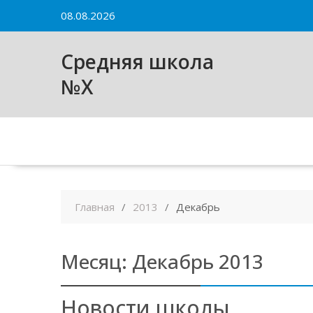
Skip
08.08.2026
to
content
Средняя школа
№X
Главная
2013
Декабрь
Месяц:
Декабрь 2013
Новости школы