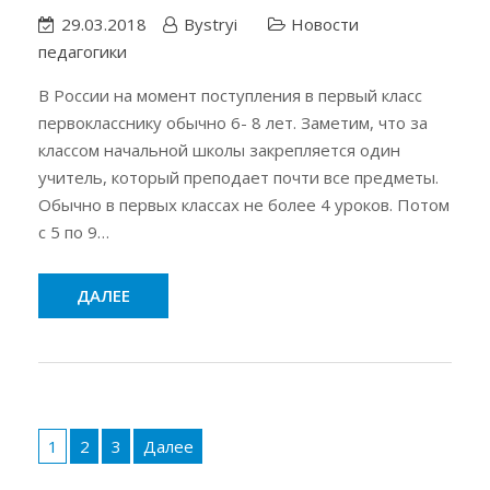
29.03.2018
Bystryi
Новости
педагогики
В России на момент поступления в первый класс
первокласснику обычно 6- 8 лет. Заметим, что за
классом начальной школы закрепляется один
учитель, который преподает почти все предметы.
Обычно в первых классах не более 4 уроков. Потом
с 5 по 9…
ДАЛЕЕ
Пагинация
записей
1
2
3
Далее