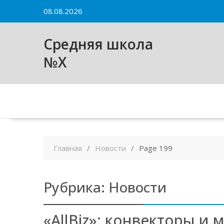
Skip
08.08.2026
to
content
Средняя школа
№X
Главная
Новости
Page 199
Рубрика:
Новости
«AllBiz»: конвекторы и 