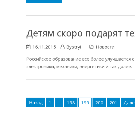
Детям скоро подарят т
16.11.2015
Bystryi
Новости
Российское образование все более улучшается с 
электроники, механики, энергетики и так далее.
Пагинация
записей
Назад
1
…
198
199
200
201
Дале