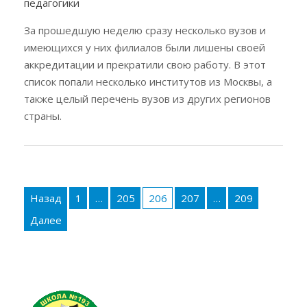
педагогики
За прошедшую неделю сразу несколько вузов и
имеющихся у них филиалов были лишены своей
аккредитации и прекратили свою работу. В этот
список попали несколько институтов из Москвы, а
также целый перечень вузов из других регионов
страны.
Пагинация
записей
Назад
1
…
205
206
207
…
209
Далее