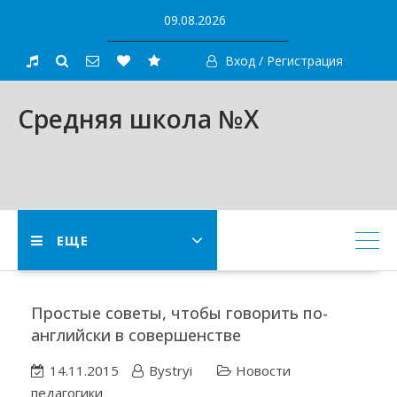
Skip
09.08.2026
to
content
Вход / Регистрация
Средняя школа №X
ЕЩЕ
Простые советы, чтобы говорить по-
английски в совершенстве
14.11.2015
Bystryi
Новости
педагогики