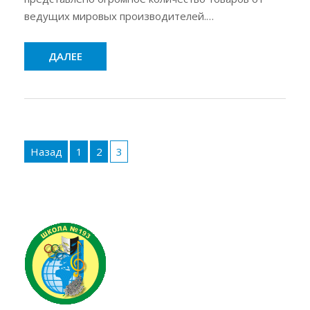
ведущих мировых производителей.…
ДАЛЕЕ
Пагинация
записей
Назад
1
2
3