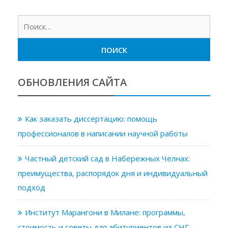
Найт
ОБНОВЛЕНИЯ САЙТА
Как заказать диссертацию: помощь
профессионалов в написании научной работы
Частный детский сад в Набережных Челнах:
преимущества, распорядок дня и индивидуальный
подход
Институт Марангони в Милане: программы,
стоимость и советы для абитуриентов из СНГ