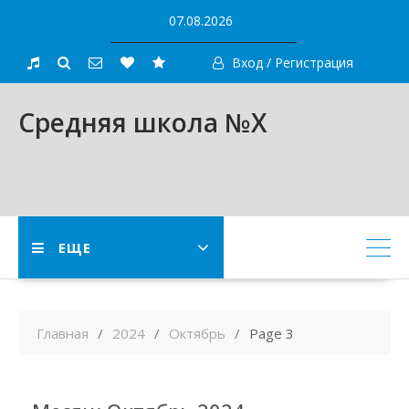
Skip
07.08.2026
to
content
Вход / Регистрация
Средняя школа №X
ЕЩЕ
Главная
2024
Октябрь
Page 3