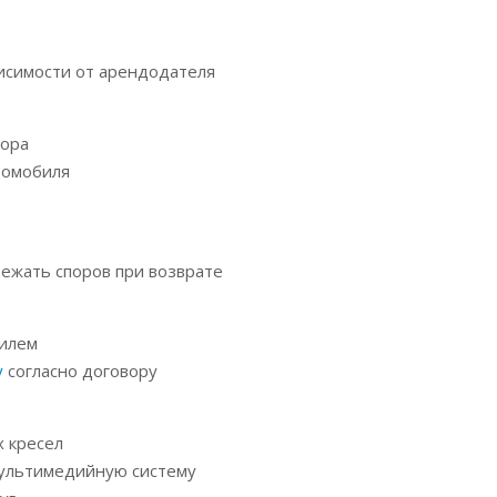
исимости от арендодателя
вора
томобиля
ежать споров при возврате
билем
у
согласно договору
х кресел
 мультимедийную систему