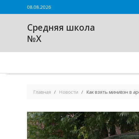
Skip
08.08.2026
to
content
Средняя школа
№X
Главная
Новости
Как взять минивэн в а