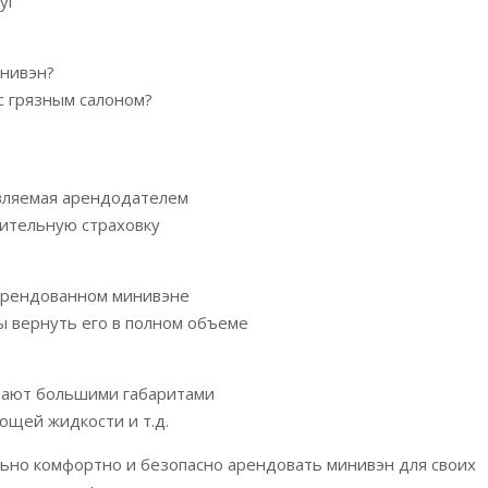
уг
инивэн?
с грязным салоном?
авляемая арендодателем
ительную страховку
 арендованном минивэне
ы вернуть его в полном объеме
адают большими габаритами
ющей жидкости и т.д.
льно комфортно и безопасно арендовать минивэн для своих