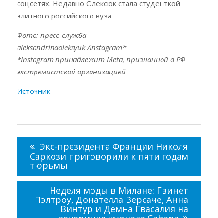
соцсетях. Недавно Олексюк стала студенткой
элитного российского вуза.
Фото: пресс-служба
aleksandrinaoleksyuk /Instagram*
*Instagram принадлежит Meta, признанной в РФ
экстремистской организацией
Источник
Навигация
по
Экс-президента Франции Николя
записям
Саркози приговорили к пяти годам
тюрьмы
Неделя моды в Милане: Гвинет
Пэлтроу, Донателла Версаче, Анна
Винтур и Демна Гвасалия на
вечеринке журнала Cabana