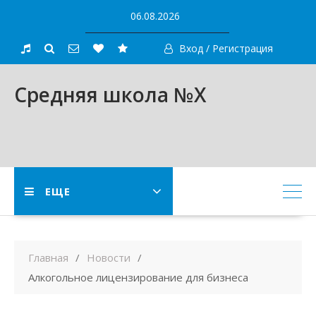
Skip
06.08.2026
to
content
Вход / Регистрация
Средняя школа №X
ЕЩЕ
Главная
Новости
Алкогольное лицензирование для бизнеса