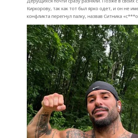
Дерущихся почти сразу разняли. Позже в своих 
Киркорову, так как тот был ярко одет, и он не им
конфликта перегнул палку, назвав Ситника «с***о