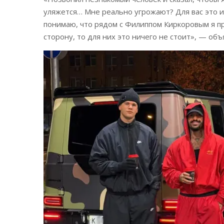
уляжется… Мне реально угрожают? Для вас это и
понимаю, что рядом с Филиппом Киркоровым я про
сторону, то для них это ничего не стоит», — объ