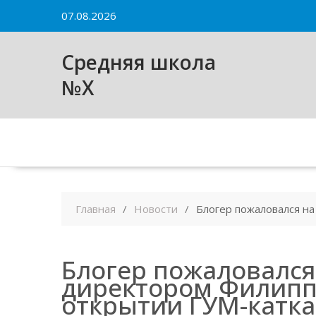
Skip
07.08.2026
to
content
Средняя школа
№X
Главная
Новости
Блогер пожаловался на
Блогер пожаловался 
директором Филипп
открытии ГУМ-катка