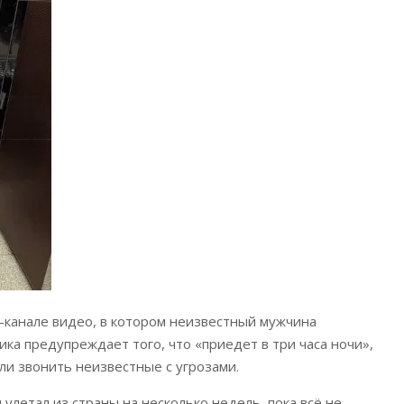
-канале видео, в котором неизвестный мужчина
ика предупреждает того, что «приедет в три часа ночи»,
али звонить неизвестные с угрозами.
 улетал из страны на несколько недель, пока всё не