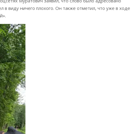
соцсетях Муратович заявил, что слово было адресовано
ел в виду ничего плохого. Он также отметил, что уже в ходе
й».