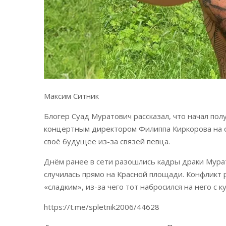
Максим Ситник
Блогер Суад Муратович рассказал, что начал полу
концертным директором Филиппа Киркорова на от
своё будущее из-за связей певца.
Днём ранее в сети разошлись кадры драки Мурат
случилась прямо на Красной площади. Конфликт р
«сладким», из-за чего тот набросился на него с к
https://t.me/spletnik2006/44628