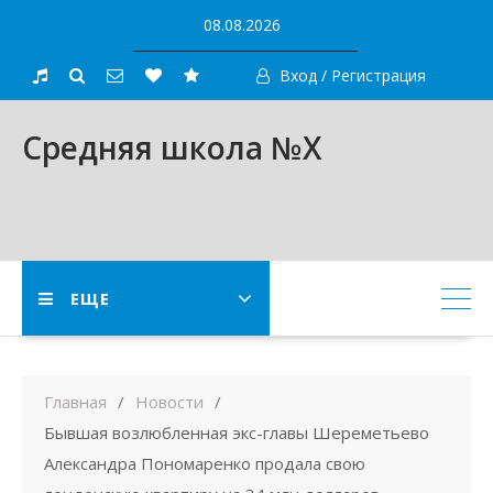
Skip
08.08.2026
to
content
Вход / Регистрация
Средняя школа №X
ЕЩЕ
Главная
Новости
Бывшая возлюбленная экс-главы Шереметьево
Александра Пономаренко продала свою