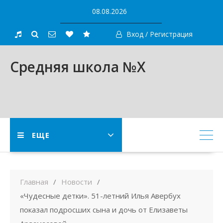
Skip
08.08.2026
to
content
Вход / Регистрация
Средняя школа №X
ЕЩЕ
Главная
Новости
«Чудесные детки». 51-летний Илья Авербух
показал подросших сына и дочь от Елизаветы