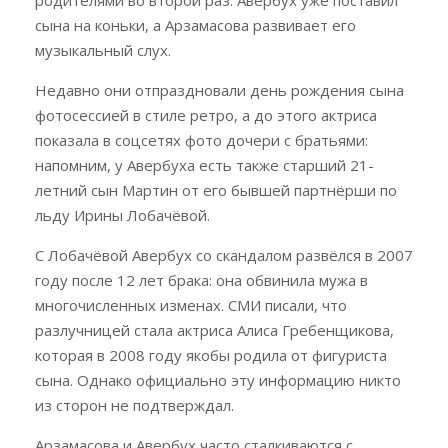
родителями во второй раз. Авербух уже поставил
сына на коньки, а Арзамасова развивает его
музыкальный слух.
Недавно они отпраздновали день рождения сына
фотосессией в стиле ретро, а до этого актриса
показала в соцсетях фото дочери с братьями:
напомним, у Авербуха есть также старший 21-
летний сын Мартин от его бывшей партнёрши по
льду Ирины Лобачёвой.
С Лобачёвой Авербух со скандалом развёлся в 2007
году после 12 лет брака: она обвинила мужа в
многочисленных изменах. СМИ писали, что
разлучницей стала актриса Алиса Гребенщикова,
которая в 2008 году якобы родила от фигуриста
сына. Однако официально эту информацию никто
из сторон не подтверждал.
Арзамасова и Авербух часто сталкиваются с