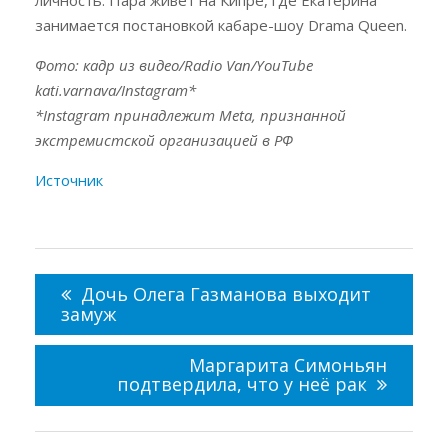
личность. Пара живёт на Кипре, где Екатерина
занимается постановкой кабаре-шоу Drama Queen.
Фото: кадр из видео/Radio Van/YouTube
kati.varnava/Instagram*
*Instagram принадлежит Meta, признанной
экстремистской организацией в РФ
Источник
Навигация
по
Дочь Олега Газманова выходит
записям
замуж
Маргарита Симоньян
подтвердила, что у неё рак