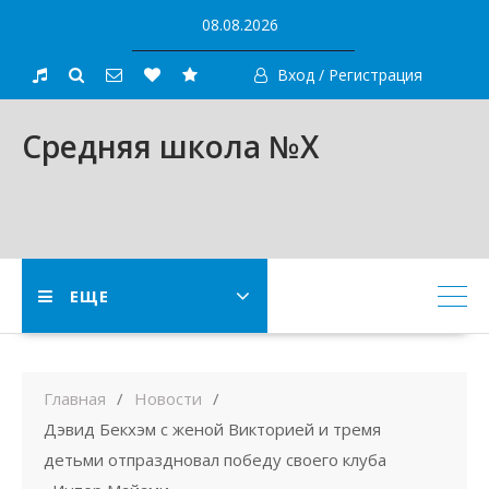
Skip
08.08.2026
to
content
Вход / Регистрация
Средняя школа №X
ЕЩЕ
Главная
Новости
Дэвид Бекхэм с женой Викторией и тремя
детьми отпраздновал победу своего клуба