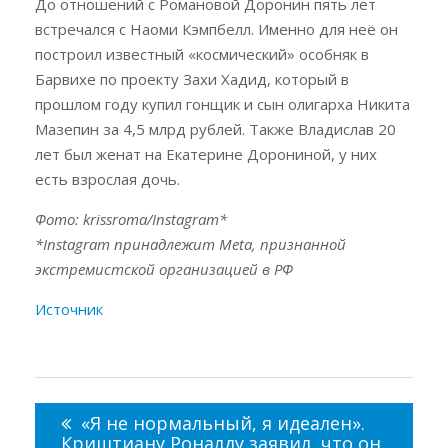
До отношений с Романовой Доронин пять лет
встречался с Наоми Кэмпбелл. Именно для неё он
построил известный «космический» особняк в
Барвихе по проекту Захи Хадид, который в
прошлом году купил гонщик и сын олигарха Никита
Мазепин за 4,5 млрд рублей. Также Владислав 20
лет был женат на Екатерине Дорониной, у них
есть взрослая дочь.
Фото: krissroma/Instagram*
*Instagram принадлежит Meta, признанной
экстремистской организацией в РФ
Источник
Навигация
по
«Я не нормальный, я идеален».
записям
Криштиану Роналду заявил, что он