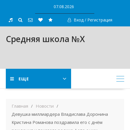
Skip
07.08.2026
to
content
Вход / Регистрация
Средняя школа №X
ЕЩЕ
Главная
Новости
Девушка миллиардера Владислава Доронина
Кристина Романова поздравила его с днём