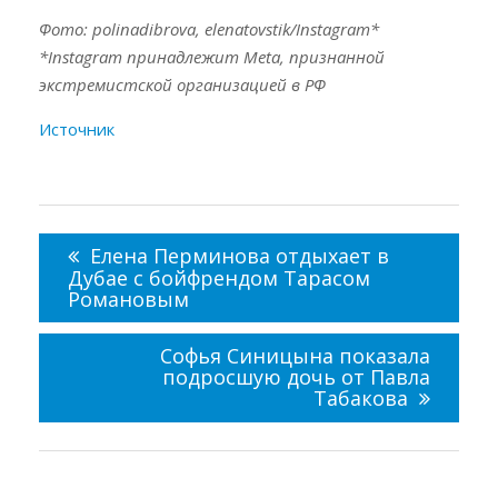
Фото: polinadibrova, elenatovstik/Instagram*
*Instagram принадлежит Meta, признанной
экстремистской организацией в РФ
Источник
Навигация
по
Елена Перминова отдыхает в
записям
Дубае с бойфрендом Тарасом
Романовым
Софья Синицына показала
подросшую дочь от Павла
Табакова