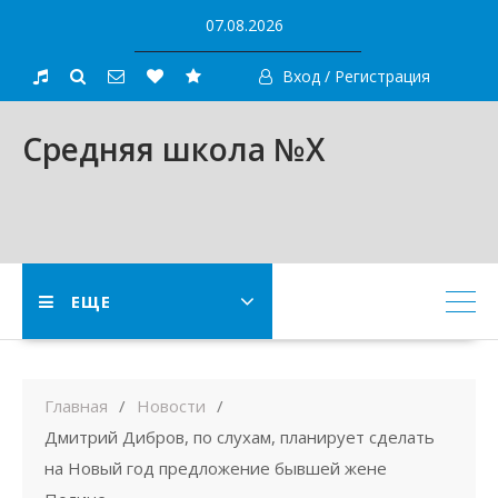
Skip
07.08.2026
to
content
Вход / Регистрация
Средняя школа №X
ЕЩЕ
Главная
Новости
Дмитрий Дибров, по слухам, планирует сделать
на Новый год предложение бывшей жене