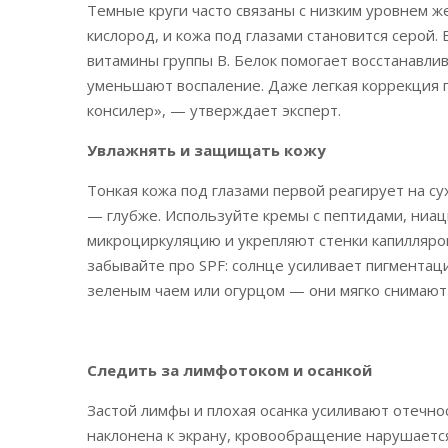
Темные круги часто связаны с низким уровнем ж
кислород, и кожа под глазами становится серой. 
витамины группы B. Белок помогает восстанавлив
уменьшают воспаление. Даже легкая коррекция п
консилер», — утверждает эксперт.
Увлажнять и защищать кожу
Тонкая кожа под глазами первой реагирует на с
— глубже. Используйте кремы с пептидами, ни
микроциркуляцию и укрепляют стенки капилляров
забывайте про SPF: солнце усиливает пигментац
зеленым чаем или огурцом — они мягко снимают 
Следить за лимфотоком и осанкой
Застой лимфы и плохая осанка усиливают отечнос
наклонена к экрану, кровообращение нарушаетс