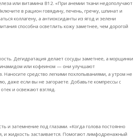
елеза или витамина B12. «При анемии ткани недополучают
Включите в рацион говядину, печень, гречку, шпинат и
аться коллагену, а антиоксиданты из ягод и зелени
итания способна осветлить кожу заметнее, чем дорогой
ухость. Дегидратация делает сосуды заметнее, а морщинки
ацинамидом или кофеином — они улучшают
. Наносите средство легкими похлопываниями, а утром не
ию, даже если вы не загораете. Добавьте компрессы с
отек и освежают взгляд.
ть и затемнение под глазами. «Когда голова постоянно
я, и жидкость застаивается. Помогают лимфодренажный