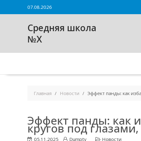
Skip
07.08.2026
to
content
Средняя школа
№X
Главная
Новости
Эффект панды: как изб
Эффект панды: как 
кругов под глазами,
05.11.2025
Dumpty
Новости