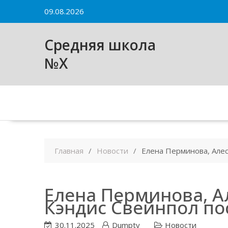
Skip
09.08.2026
to
content
Средняя школа
№X
Главная
Новости
Елена Перминова, Алес
Елена Перминова, А
Кэндис Свейнпол по
30.11.2025
Dumpty
Новости