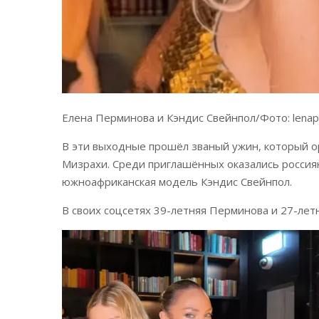
Елена Перминова и Кэндис Свейнпол/Фото: lenape
В эти выходные прошёл званый ужин, который ор
Мизрахи. Среди приглашённых оказались россиян
южноафриканская модель Кэндис Свейнпол.
В своих соцсетях 39-летняя Перминова и 27-ле