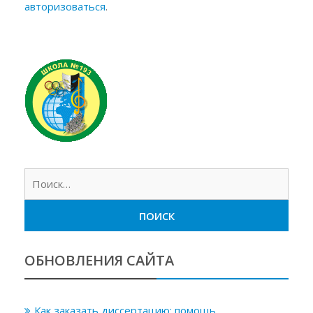
авторизоваться
.
Найт
ОБНОВЛЕНИЯ САЙТА
Как заказать диссертацию: помощь