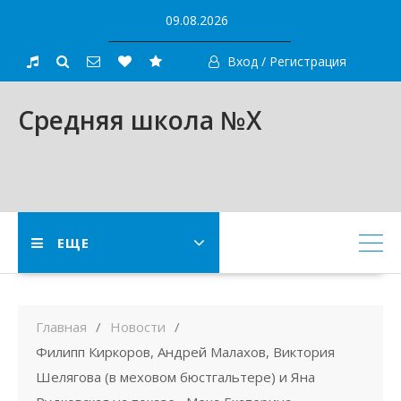
Skip
09.08.2026
to
content
Вход / Регистрация
Средняя школа №X
ЕЩЕ
Главная
Новости
Филипп Киркоров, Андрей Малахов, Виктория
Шелягова (в меховом бюстгальтере) и Яна