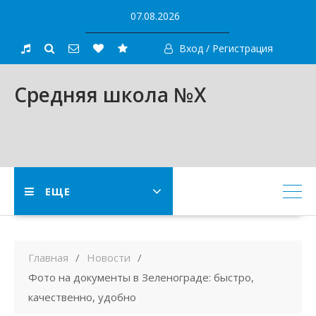
Skip
07.08.2026
to
content
Вход / Регистрация
Средняя школа №X
ЕЩЕ
Главная
Новости
Фото на документы в Зеленограде: быстро,
качественно, удобно