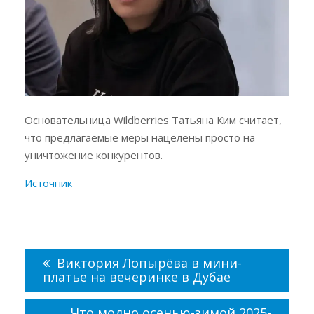
Основательница Wildberries Татьяна Ким считает,
что предлагаемые меры нацелены просто на
уничтожение конкурентов.
Источник
Навигация
по
Виктория Лопырёва в мини-
записям
платье на вечеринке в Дубае
Что модно осенью-зимой 2025-