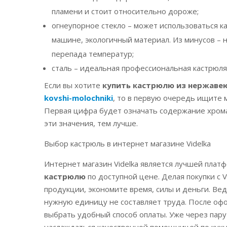
пламени и стоит относительно дороже;
огнеупорное стекло – может использоваться ка
машине, экологичный материал. Из минусов – н
перепада температур;
сталь – идеальная профессиональная кастрюля,
Если вы хотите
купить кастрюлю из нержаве
kovshi-molochniki
, то в первую очередь ищите 
Первая цифра будет означать содержание хрома 
эти значения, тем лучше.
Выбор кастрюль в интернет магазине Videlka
Интернет магазин Videlka является лучшей пла
кастрюлю
по доступной цене. Делая покупки с V
продукции, экономите время, силы и деньги. Ве
нужную единицу не составляет труда. После офо
выбрать удобный способ оплаты. Уже через пару
наслаждаться качественной помощницей по кухне