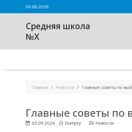
Skip
06.08.2026
to
content
Средняя школа
№X
Главная
Новости
Главные советы по вы
Главные советы по 
03.09.2024
Dumpty
Новости