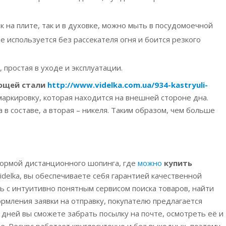
к на плите, так и в духовке, можно мыть в посудомоечной
е используется без рассекателя огня и боится резкого
 простая в уходе и эксплуатации.
ющей стали
http://www.videlka.com.ua/934-kastryuli-
маркировку, которая находится на внешней стороне дна.
в составе, а вторая – никеля. Таким образом, чем больше
тформой дистанционного шопинга, где
можно
купить
idelka, вы обеспечиваете себя гарантией качественной
дь с интуитивно понятным сервисом поиска товаров, найти
рмления заявки на отправку, покупателю предлагается
 дней вы сможете забрать посылку на почте, осмотреть её и
. Ресурс работает круглосуточно и без выходных, поэтому