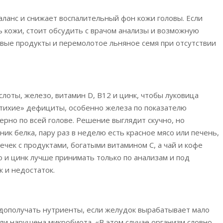
ланс и снижает воспалительный фон кожи головы. Если
ь кожи, стоит обсудить с врачом анализы и возможную
евые продукты и перемолотое льняное семя при отсутствии
лоты, железо, витамин D, B12 и цинк, чтобы луковица
«тихие» дефициты, особенно железа по показателю
рно по всей голове. Решение выглядит скучно, но
ик белка, пару раз в неделю есть красное мясо или печень,
чек с продуктами, богатыми витамином C, а чай и кофе
о и цинк лучше принимать только по анализам и под
к и недостаток.
дополучать нутриенты, если желудок вырабатывает мало
ли нарушена микробиота. «В этом случае организм словно