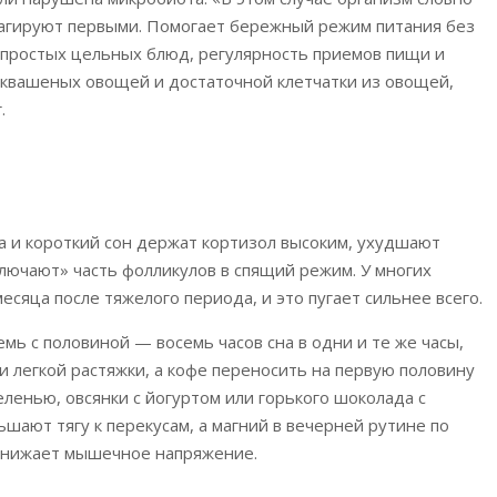
реагируют первыми. Помогает бережный режим питания без
л простых цельных блюд, регулярность приемов пищи и
 квашеных овощей и достаточной клетчатки из овощей,
.
а и короткий сон держат кортизол высоким, ухудшают
лючают» часть фолликулов в спящий режим. У многих
сяца после тяжелого периода, и это пугает сильнее всего.
мь с половиной — восемь часов сна в одни и те же часы,
и легкой растяжки, а кофе переносить на первую половину
ленью, овсянки с йогуртом или горького шоколада с
шают тягу к перекусам, а магний в вечерней рутине по
 снижает мышечное напряжение.