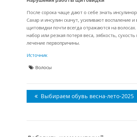
Нарушения работы щитовидки
После сорока чаще дают о себе знать инсулин
Сахар и инсулин скачут, усиливают воспаление и 
щитовидки почти всегда отражаются на волосах. 
набор или резкая потеря веса, зябкость, сухост
лечение первопричины.
Источник
Волосы
Навигация
по
Выбираем обувь весна-лето-2025
записям