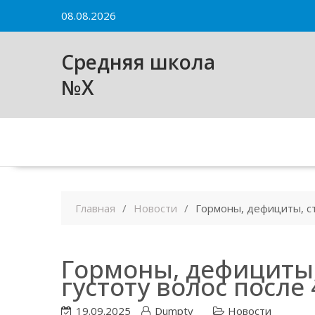
Skip
08.08.2026
to
content
Средняя школа
№X
Главная
Новости
Гормоны, дефициты, стр
Гормоны, дефициты, 
густоту волос после 
19.09.2025
Dumpty
Новости