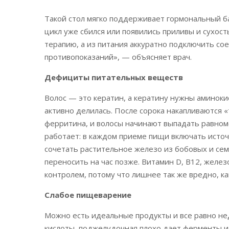
Такой стол мягко поддерживает гормональный ба
цикл уже сбился или появились приливы и сухост
терапию, а из питания аккуратно подключить со
противопоказаний», — объясняет врач.
Дефициты питательных веществ
Волос — это кератин, а кератину нужны аминокис
активно делилась. После сорока накапливаются 
ферритина, и волосы начинают выпадать равноме
работает: в каждом приеме пищи включать источн
сочетать растительное железо из бобовых и семе
переносить на час позже. Витамин D, B12, желез
контролем, потому что лишнее так же вредно, ка
Слабое пищеварение
Можно есть идеальные продукты и все равно не
кислоты, поджелудочная плохо дает ферменты и