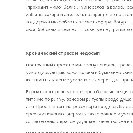
„проходит мимо“ белка и минералов, а волосы 
избытка сахара и алкоголя, возвращение на сто
поддержка микробиоты за счет кефира, йогурта,
овса, бобовых и семян», — советует нутрициолог
Хронический стресс и недосып
Постоянный стресс по миллиону поводов, тревог
микроциркуляцию кожи головы и буквально «вык
женщин выпадение усиливается через два–три ме
Вернуть контроль можно через базовые вещи: се
питание по ритму, вечером ритуалы вроде душа 
дня. Простые «антистресс» пары вроде рыбы с зе
орехами помогают держать сахар ровнее и умень
согласованию с врачом улучшает качество сна и