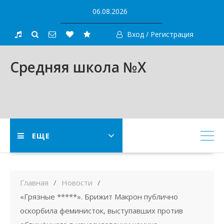
Skip
06.08.2026
to
content
Вход / Регистрация
Средняя школа №X
ЕЩЕ
Главная
Новости
«Грязные *****». Брижит Макрон публично
оскорбила феминисток, выступавших против