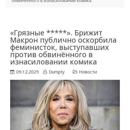
обвинённого в изнасиловании комика
«Грязные *****». Брижит
Макрон публично оскорбила
феминисток, выступавших
против обвинённого в
изнасиловании комика
09.12.2025
Dumpty
Новости