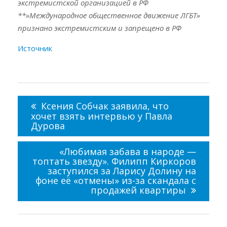
экстремистской организацией в РФ
**»Международное общественное движение ЛГБТ»
признано экстремистским и запрещено в РФ
Источник
Навигация
по
Ксения Собчак заявила, что
записям
хочет взять интервью у Павла
Дурова
«Любимая забава в народе —
топтать звезду». Филипп Киркоров
заступился за Ларису Долину на
фоне её «отмены» из-за скандала с
продажей квартиры