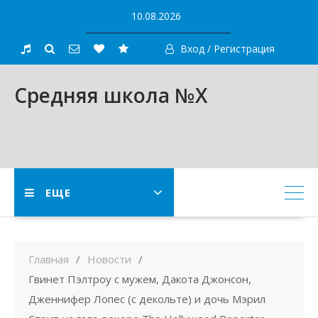
Skip
10.08.2026
to
content
Вход / Регистрация
Средняя школа №X
ЕЩЕ
Главная
Новости
Гвинет Пэлтроу с мужем, Дакота Джонсон,
Дженнифер Лопес (с декольте) и дочь Мэрил