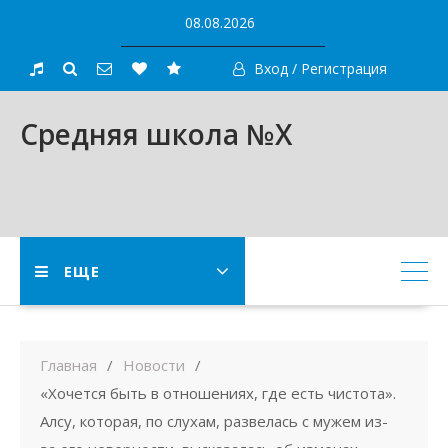
Skip
08.08.2026
to
content
Вход / Регистрация
Средняя школа №X
ЕЩЕ
Главная
Новости
«Хочется быть в отношениях, где есть чистота».
Алсу, которая, по слухам, развелась с мужем из-