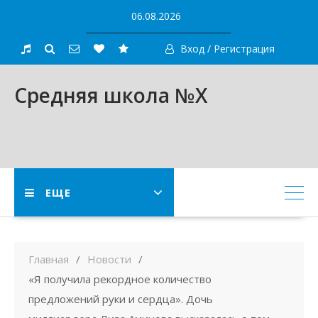
Skip
06.08.2026
to
content
Вход / Регистрация
Средняя школа №X
ЕЩЕ
Главная
Новости
«Я получила рекордное количество
предложений руки и сердца». Дочь