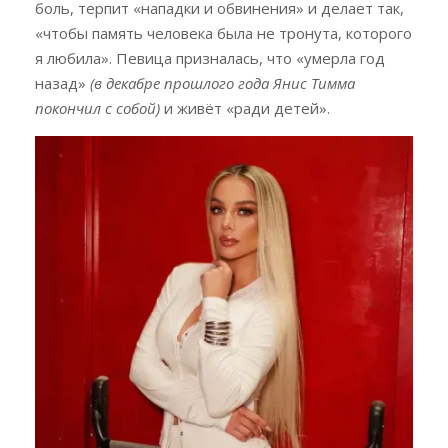
боль, терпит «нападки и обвинения» и делает так,
«чтобы память человека была не тронута, которого
я любила». Певица призналась, что «умерла год
назад»
(в декабре прошлого года Янис Тимма
покончил с собой
)
и живёт «ради детей».