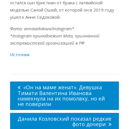
остался сын Кристиан от брака с латвийской
моделью Саной Ошей, от которой он в 2019 году
ушёл к Анне Седоковой.
Фото: annasedokova/Instagram*
*Instagram принадлежит Meta, признанной
экстремистской организацией в РФ
Источник
Навигация
по
«Он на маме женат». Девушка
записям
Тимати Валентина Иванова
намекнула на их помолвку, но ей
не поверили
Данила Козловский показал редкие
фото дочери