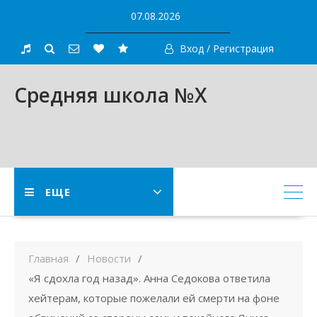
Skip
07.08.2026
to
content
Вход / Регистрация
Средняя школа №X
ЕЩЕ
Главная
Новости
«Я сдохла год назад». Анна Седокова ответила
хейтерам, которые пожелали ей смерти на фоне