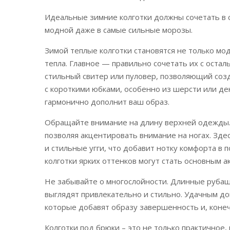
Идеальные зимние колготки должны сочетать в се
модной даже в самые сильные морозы.
Зимой теплые колготки становятся не только м
тепла. Главное — правильно сочетать их с оста
стильный свитер или пуловер, позволяющий созд
с короткими юбками, особенно из шерсти или д
гармонично дополнит ваш образ.
Обращайте внимание на длину верхней одежды. К
позволяя акцентировать внимание на ногах. Здес
и стильные угги, что добавит нотку комфорта в 
колготки ярких оттенков могут стать основным 
Не забывайте о многослойности. Длинные рубашк
выглядят привлекательно и стильно. Удачным д
которые добавят образу завершенность и, конеч
Колготки под брюки – это не только практичное