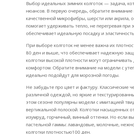
Выбор идеальных зимних колготок — задача, ко
нюансов. В первую очередь, обратите внимание 
качественной микрофибры, шерсти или акрила, 
помогает удерживать тепло, не перегревая при э
обеспечивает идеальную посадку и эластичность
При выборе колготок не менее важна их плотнос
80 ден и выше, что обеспечивает надежную защи
колготки высокой плотности могут ограничивать
комфортом. Обратите внимание на модели с уте
идеально подойдут для морозной погоды.
Не забудьте про цвет и фактуру. Классические ч
различной одеждой, но яркие и текстурированны
этом сезоне популярны модели с имитацией твид
вертикальной полоской. Колготки насыщенных о
изумруд, горчичный, винный оттенки. Но если в
пастельной гаммы: лавандовые, молочные, нежно
колготки плотностью100 ден.