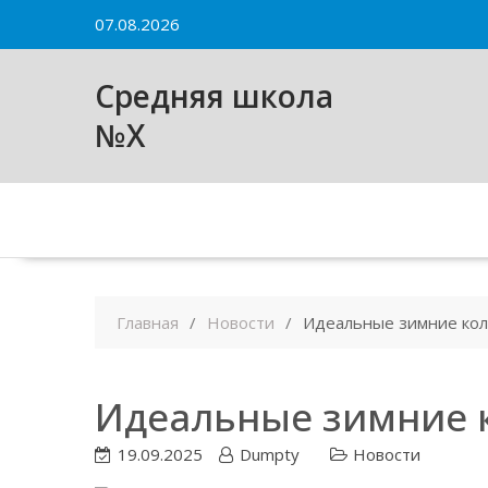
Skip
07.08.2026
to
content
Средняя школа
№X
Главная
Новости
Идеальные зимние кол
Идеальные зимние к
19.09.2025
Dumpty
Новости