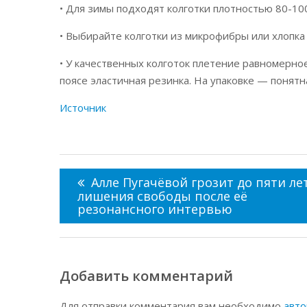
• Для зимы подходят колготки плотностью 80-10
• Выбирайте колготки из микрофибры или хлопка
• У качественных колготок плетение равномерное
поясе эластичная резинка. На упаковке — понятн
Источник
Навигация
по
Алле Пугачёвой грозит до пяти ле
записям
лишения свободы после её
резонансного интервью
Добавить комментарий
Для отправки комментария вам необходимо
авто