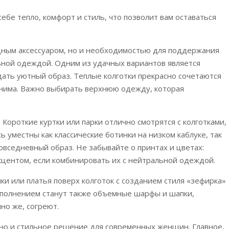
бе тепло, комфорт и стиль, что позволит вам оставаться
одным аксессуаром, но и необходимостью для поддержания
льной одеждой. Одним из удачных вариантов является
ать уютный образ. Теплые колготки прекрасно сочетаются
енима. Важно выбирать верхнюю одежду, которая
ороткие куртки или парки отлично смотрятся с колготками,
ь уместны как классические ботинки на низком каблуке, так
повседневный образ. Не забывайте о принтах и цветах:
акцентом, если комбинировать их с нейтральной одеждой.
и или платья поверх колготок с созданием стиля «зефирка»
ополнением станут также объемные шарфы и шапки,
но же, согреют.
, но и стильное решение для современных женщин. Главное,