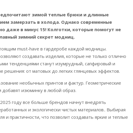
редпочитают зимой теплые брюки и длинные
ием замерзать в холода. Однако современные
о даже в минус 15! Колготки, которые помогут не
лавный зимний секрет модниц.
стоящим must-have в гардеробе каждой модницы.
позволяют создавать изделия, которые не только отлично
вными тенденциями станут изумрудный, сапфировый и
е решения: от матовых до легких глянцевых эффектов.
ьзование необычных принтов и фактур. Геометрические
и добавят изюминку в любой образ.
В 2025 году все больше брендов начнут внедрять
еработанных и экологически чистых материалов.. Выбирая
ля и практичности, что позволит создавать яркие и теплые