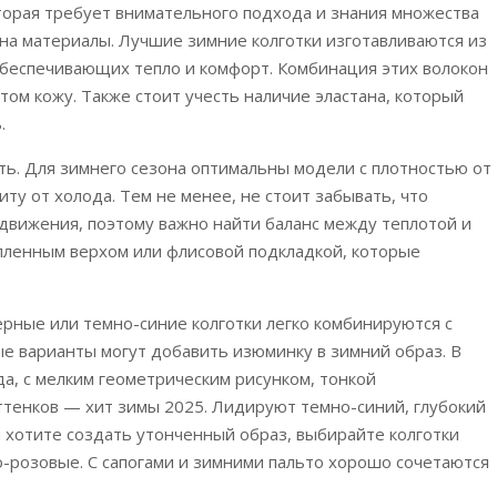
торая требует внимательного подхода и знания множества
на материалы. Лучшие зимние колготки изготавливаются из
обеспечивающих тепло и комфорт. Комбинация этих волокон
том кожу. Также стоит учесть наличие эластана, который
.
ть. Для зимнего сезона оптимальны модели с плотностью от
ту от холода. Тем не менее, не стоит забывать, что
 движения, поэтому важно найти баланс между теплотой и
пленным верхом или флисовой подкладкой, которые
ерные или темно-синие колготки легко комбинируются с
е варианты могут добавить изюминку в зимний образ. В
а, с мелким геометрическим рисунком, тонкой
ттенков — хит зимы 2025. Лидируют темно-синий, глубокий
ы хотите создать утонченный образ, выбирайте колготки
-розовые. С сапогами и зимними пальто хорошо сочетаются