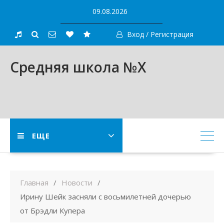
Skip
09.08.2026
to
content
Вход / Регистрация
Средняя школа №X
ЕЩЕ
Главная
Новости
Ирину Шейк засняли с восьмилетней дочерью
от Брэдли Купера