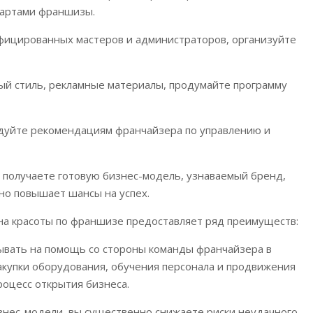
дартами франшизы.
ифицированных мастеров и администраторов, организуйте
ый стиль, рекламные материалы, продумайте программу
едуйте рекомендациям франчайзера по управлению и
ы получаете готовую бизнес-модель, узнаваемый бренд,
но повышает шансы на успех.
на красоты по франшизе предоставляет ряд преимуществ:
ывать на помощь со стороны команды франчайзера в
акупки оборудования, обучения персонала и продвижения
роцесс открытия бизнеса.
изнес-модели, вы существенно снижаете риски неудачного