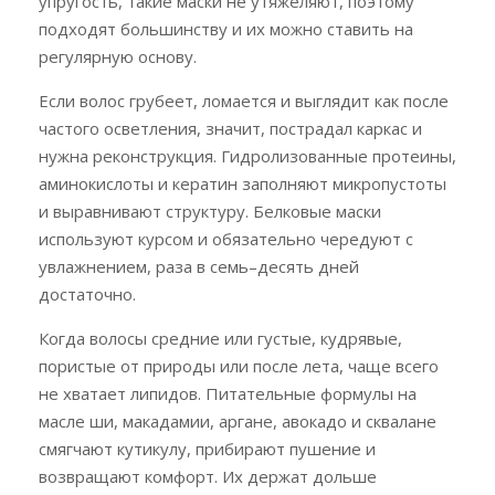
упругость, такие маски не утяжеляют, поэтому
подходят большинству и их можно ставить на
регулярную основу.
Если волос грубеет, ломается и выглядит как после
частого осветления, значит, пострадал каркас и
нужна реконструкция. Гидролизованные протеины,
аминокислоты и кератин заполняют микропустоты
и выравнивают структуру. Белковые маски
используют курсом и обязательно чередуют с
увлажнением, раза в семь–десять дней
достаточно.
Когда волосы средние или густые, кудрявые,
пористые от природы или после лета, чаще всего
не хватает липидов. Питательные формулы на
масле ши, макадамии, аргане, авокадо и сквалане
смягчают кутикулу, прибирают пушение и
возвращают комфорт. Их держат дольше