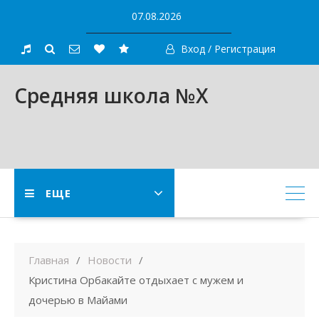
Skip
07.08.2026
to
content
Вход / Регистрация
Средняя школа №X
ЕЩЕ
Главная
Новости
Кристина Орбакайте отдыхает с мужем и
дочерью в Майами