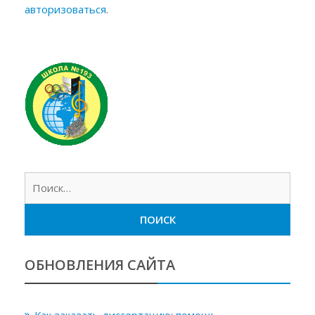
авторизоваться
.
Найт
ОБНОВЛЕНИЯ САЙТА
Как заказать диссертацию: помощь