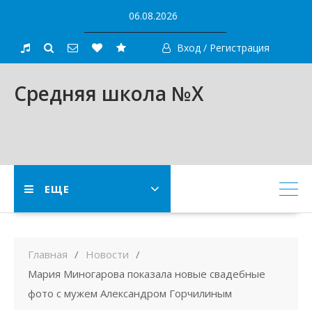
Skip
06.08.2026
to
content
Вход / Регистрация
Средняя школа №X
ЕЩЕ
Главная
Новости
Мария Миногарова показала новые свадебные
фото с мужем Александром Горчилиным