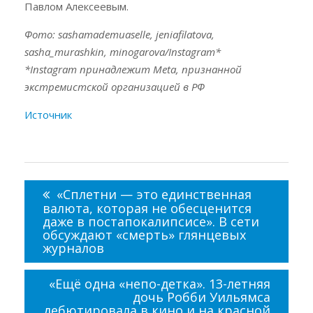
Павлом Алексеевым.
Фото: sashamademuaselle, jeniafilatova,
sasha_murashkin, minogarova/Instagram*
*Instagram принадлежит Meta, признанной
экстремистской организацией в РФ
Источник
Навигация
по
«Сплетни — это единственная
записям
валюта, которая не обесценится
даже в постапокалипсисе». В сети
обсуждают «смерть» глянцевых
журналов
«Ещё одна «непо-детка». 13-летняя
дочь Робби Уильямса
дебютировала в кино и на красной