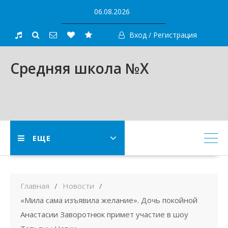
Skip
06.08.2026
to
content
Вход / Регистрация
Средняя школа №X
ЕЩЕ
Главная
Новости
«Мила сама изъявила желание». Дочь покойной
Анастасии Заворотнюк примет участие в шоу