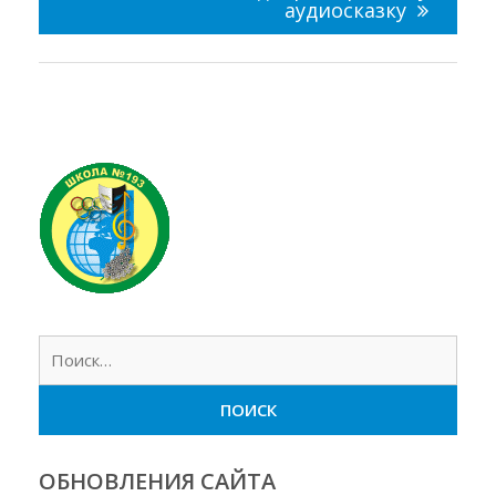
аудиосказку
Найт
ОБНОВЛЕНИЯ САЙТА