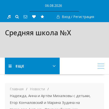
Skip
06.08.2026
to
content
Вход / Регистрация
Средняя школа №X
ЕЩЕ
Главная
Новости
Надежда, Анна и Артём Михалковы с детьми,
Егор Кончаловский и Марина Зудина на