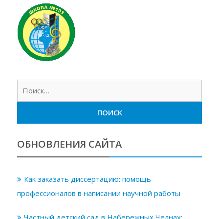
Найт
ОБНОВЛЕНИЯ САЙТА
Как заказать диссертацию: помощь
профессионалов в написании научной работы
Частный детский сад в Набережных Челнах: