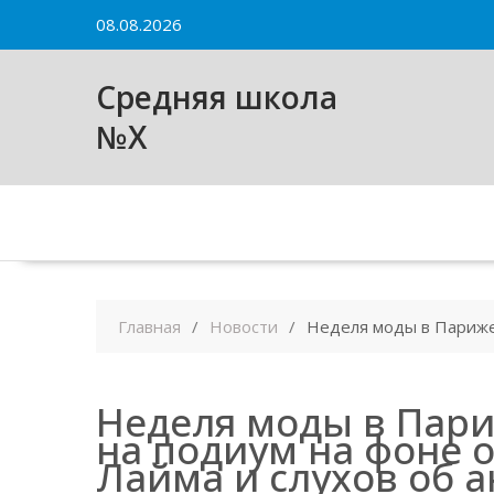
Skip
08.08.2026
to
content
Средняя школа
№X
Главная
Новости
Неделя моды в Париже:
Неделя моды в Пари
на подиум на фоне 
Лайма и слухов об 