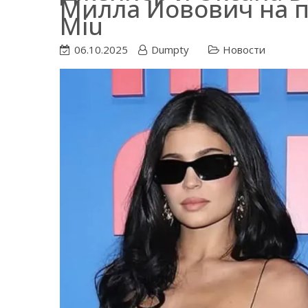
Милла Йовович на п
Miu
06.10.2025
Dumpty
Новости