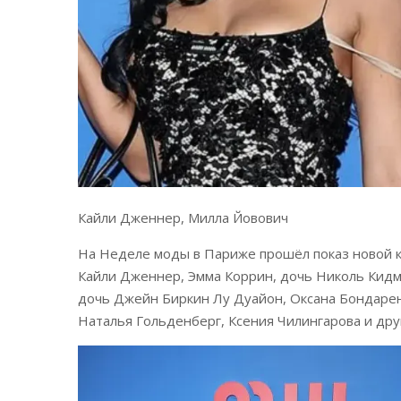
Кайли Дженнер, Милла Йовович
На Неделе моды в Париже прошёл показ новой ко
Кайли Дженнер, Эмма Коррин, дочь Николь Кидма
дочь Джейн Биркин Лу Дуайон, Оксана Бондарен
Наталья Гольденберг, Ксения Чилингарова и дру