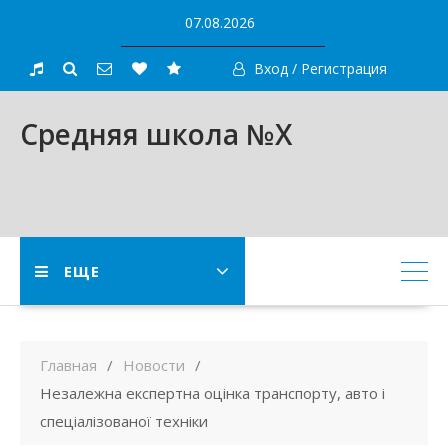
Skip
07.08.2026
to
content
Вход / Регистрация
Средняя школа №X
ЕЩЕ
Главная
Новости
Незалежна експертна оцінка транспорту, авто і
спеціалізованої техніки