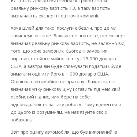
ЄС і США. Для розмитнення потрібно знати
реальну ринкову вартість ТЗ, а таку вартість
визначають експертні оціночні компанії.
Хоча цілей для такої послуги є безліч, про це ми
напишемо пізніше. Важливіше знати те, що експерт
визначає реальну ринкову вартість, не залежно від
того, що хоче замовник. Сьогодні замовник
вирішив, що його майно коштує 15 000 доларів
США, а завтра він буде сплачувати податки і буде
вимагати оцінити його в 1 000 доларів США.
Оцінювач автомобілів не враховує бажання, він
визначає чітку ринкову ціну і ставить під нею свій
особистий підпис, чим бере на себе
відповідальність за таку роботу. Тому віднесіться
до цього із розумінням, не нав’язуйте своїх
побажань.
Звіт про оцінку автомобіля, що був виконаний із