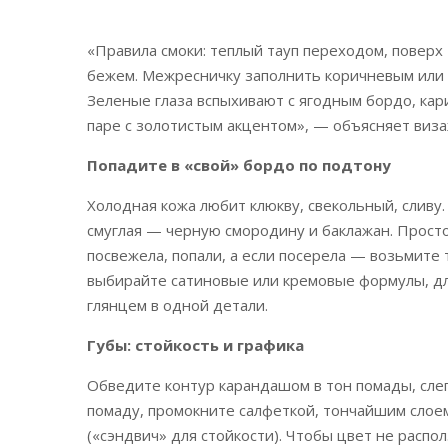
«Правила смоки: теплый тауп переходом, поверх
бежем. Межресничку заполнить коричневым или 
Зеленые глаза вспыхивают с ягодным бордо, кар
паре с золотистым акцентом», — объясняет виза
Попадите в «свой» бордо по подтону
Холодная кожа любит клюкву, свекольный, сливу.
смуглая — черную смородину и баклажан. Просто
посвежела, попали, а если посерела — возьмите
выбирайте сатиновые или кремовые формулы, дл
глянцем в одной детали.
Губы: стойкость и графика
Обведите контур карандашом в тон помады, сле
помаду, промокните салфеткой, тончайшим слое
(«сэндвич» для стойкости). Чтобы цвет не расп