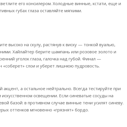
ветлите его консилером. Холодные винные, кстати, еще и
ивных губах глаза оставляйте мягкими.
е высоко на скулу, растянув к виску — тонкой вуалью,
с ними. Хайлайтер берите шампань или розовое золото и
ренний уголок глаза, галочка над губой. Финал —
 «соберет» слои и уберет лишнюю пудровость.
й акцент, а остальное нейтрально. Всегда тестируйте при
 искусственном освещении. Если синеватые сосуды на
вой базой: в противном случае винные тени усилят синеву.
ерых оттенков мгновенно «грязнят» бордо.