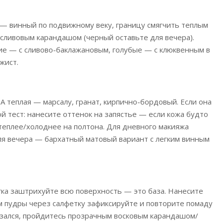
 — винный по подвижному веку, границу смягчить теплым
сливовым карандашом (черный оставьте для вечера).
ие — с сливово-баклажановым, голубые — с клюквенным в
жист.
 А теплая — марсалу, гранат, кирпично-бордовый. Если она
й тест: нанесите оттенок на запястье — если кожа будто
 теплее/холоднее на полтона. Для дневного макияжа
я вечера — бархатный матовый вариант с легким винным
гка заштрихуйте всю поверхность — это база. Нанесите
м пудры через салфетку зафиксируйте и повторите помаду
олзался, пройдитесь прозрачным восковым карандашом/