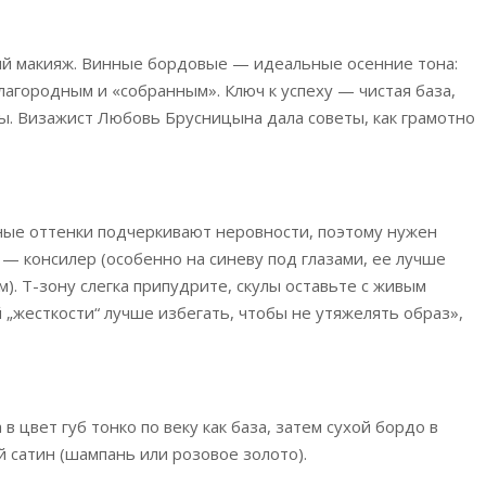
ый макияж. Винные бордовые — идеальные осенние тона:
лагородным и «собранным». Ключ к успеху — чистая база,
ы. Визажист Любовь Брусницына дала советы, как грамотно
ные оттенки подчеркивают неровности, поэтому нужен
 — консилер (особенно на синеву под глазами, ее лучше
). Т-зону слегка припудрите, скулы оставьте с живым
 „жесткости“ лучше избегать, чтобы не утяжелять образ»,
 цвет губ тонко по веку как база, затем сухой бордо в
й сатин (шампань или розовое золото).