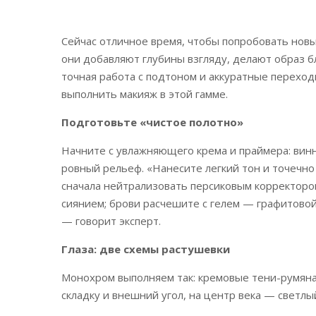
Сейчас отличное время, чтобы попробовать нов
они добавляют глубины взгляду, делают образ б
точная работа с подтоном и аккуратные переход
выполнить макияж в этой гамме.
Подготовьте «чистое полотно»
Начните с увлажняющего крема и праймера: вин
ровный рельеф. «Нанесите легкий тон и точечно
сначала нейтрализовать персиковым корректором
сиянием; брови расчешите с гелем — графитовой
— говорит эксперт.
Глаза: две схемы растушевки
Монохром выполняем так: кремовые тени-румяна в
складку и внешний угол, на центр века — светлы