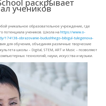
 School раскрывает
ал учеников
т собой уникальное образовательное учреждение, где
го потенциала учеников. Школа на
https://www.o-
dy/174138-obrazovanie-budushhego-bibigul-tulegenova-
ия для обучения, объединяя различные творческие
льтета школы – Digital, STEM, ART и Music – позволяют
компьютерных технологий, науки, искусства и музыки.