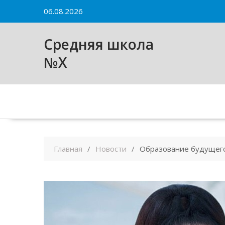
Skip
06.08.2026
to
content
Средняя школа
№X
Главная
Новости
Образование будущего: 