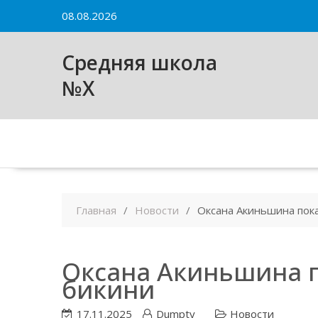
Skip
08.08.2026
to
content
Средняя школа
№X
Главная
Новости
Оксана Акиньшина пока
Оксана Акиньшина п
бикини
17.11.2025
Dumpty
Новости