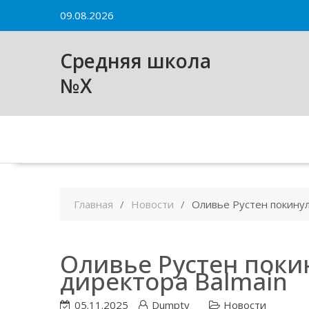
Skip
09.08.2026
to
content
Средняя школа
№X
Главная
Новости
Оливье Рустен покинул
Оливье Рустен поки
директора Balmain
05.11.2025
Dumpty
Новости