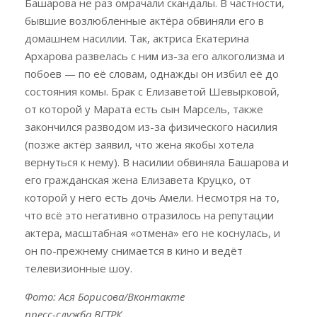
Башарова не раз омрачали скандалы. В частности,
бывшие возлюбленные актёра обвиняли его в
домашнем насилии. Так, актриса Екатерина
Архарова развелась с ним из-за его алкоголизма и
побоев — по её словам, однажды он избил её до
состояния комы. Брак с Елизаветой Шевырковой,
от которой у Марата есть сын Марсель, также
закончился разводом из-за физического насилия
(позже актёр заявил, что жена якобы хотела
вернуться к нему). В насилии обвиняла Башарова и
его гражданская жена Елизавета Круцко, от
которой у него есть дочь Амели. Несмотря на то,
что всё это негативно отразилось на репутации
актера, масштабная «отмена» его не коснулась, и
он по-прежнему снимается в кино и ведёт
телевизионные шоу.
Фото: Ася Борисова/Вконтакте
пресс-служба ВГТРК