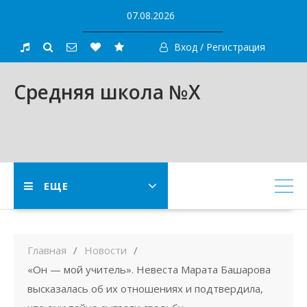
Skip
07.08.2026
to
content
Вход / Регистрация
Средняя школа №X
ЕЩЕ
Главная
Новости
«Он — мой учитель». Невеста Марата Башарова
высказалась об их отношениях и подтвердила,