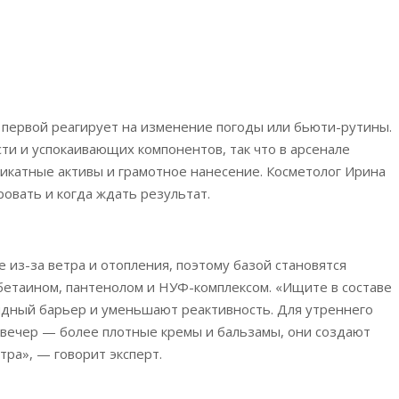
а первой реагирует на изменение погоды или бьюти-рутины.
ости и успокаивающих компонентов, так что в арсенале
катные активы и грамотное нанесение. Косметолог Ирина
ровать и когда ждать результат.
 из-за ветра и отопления, поэтому базой становятся
бетаином, пантенолом и НУФ-комплексом. «Ищите в составе
идный барьер и уменьшают реактивность. Для утреннего
а вечер — более плотные кремы и бальзамы, они создают
тра», — говорит эксперт.