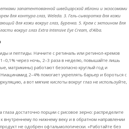
летками запатентованной швейцарской яблони и экзосомами
крем для контура глаз, Weleda. 3. Гель-сыворотка для кожи
ающий для кожи вокруг глаз, Буренка. 5. Крем с эктоином для
ласти вокруг глаз Extra Intensive Eye Cream, d’Alba.
ы
ды и пептиды. Начните с ретиналь или ретинол-кремов
,01–0,1% через ночь, 2–3 раза в неделю, повышайте лишь
ые, матрикины) работают безопасно круглый год и
 Ниацинамид 2–4% помогает укреплять барьер и бороться с
куляцию, а вот мягкие кислоты вокруг глаз не используйте,
а глаза достаточно порции с рисовое зерно: распределите
 к внутреннему по нижнему веку и в обратном направлении
и продукт не одобрен офтальмологически. «Работайте без