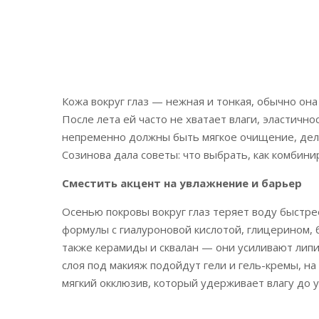
Кожа вокруг глаз — нежная и тонкая, обычно он
После лета ей часто не хватает влаги, эластичн
непременно должны быть мягкое очищение, дели
Созинова дала советы: что выбрать, как комбини
Сместить акцент на увлажнение и барьер
Осенью покровы вокруг глаз теряет воду быстрее
формулы с гиалуроновой кислотой, глицерином, 
также керамиды и сквалан — они усиливают лип
слоя под макияж подойдут гели и гель-кремы, н
мягкий окклюзив, который удерживает влагу до у