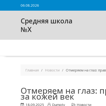
Skip
06.08.2026
to
content
Средняя школа
№X
Главная
Новости
Отмеряем на глаз: пра
Отмеряем на глаз: п
за кожей век
18.09.2025
Dumpty
Новости