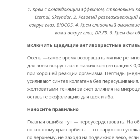
1. Крем с охлаждающим эффектом, стволовыми к
Eternal, Skeyndor. 2. Розовый разглаживающий 
вокруг глаз, BIOCOS. 4. Крем сливочный омолажив
кожи вокруг глаз, DR.F5. 6. Крем для об
Включить щадящие антивозрастные актив
Осень —самое время возвращать мягкие ретинои
для зоны вокруг глаз в низких концентрация× 0
при хорошей реакции организма. Пептиды (медн
усиливают синтез коллагена без пересушивания.
желтоватыми тенями за счет влияния на микроцир
оставьте эксфолиацию для щек и лба.
Наносите правильно
Главная ошибка тут — переусердствовать. На об
по костному краю орбиты — от наружного уголка
по верхнему, не заходя на подвижное веко, есл