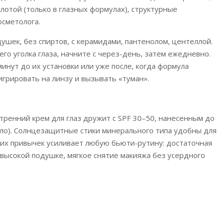
отой (только в глазных формулах), структурные
осметолога.
ушек, без спиртов, с керамидами, пантенолом, центеллой.
его уголка глаза, начните с через-день, затем ежедневно.
минут до их установки или уже после, когда формула
мигрировать на линзу и вызывать «туман».
тренний крем для глаз дружит с SPF 30–50, нанесенным до
ало). Солнцезащитные стики минерального типа удобны для
их привычек усиливает любую бьюти-рутину: достаточная
евысокой подушке, мягкое снятие макияжа без усердного