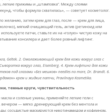
, легкие прижимы и „штамповка“. Между слоями
екунд, чтобы формула схватилась», — советует косметолог.
о желанию, затем крем для глаз, после — крем для лица,
молочко), мягкий очищающий гель, актив (ретиноид или
 используете патчи, ставьте их на «голую» чистую кожу на
катывание консилера и дает более ровный лифтинг.
а, Geltek. 2. Омолаживающий крем для кожи вокруг глаз с
 Сыворотка вокруг глаз, Eisenberg. 4. Крем-лифтинг для кожи
т отеков под глазами «Без мешков» needles no more, Dr. Brandt. 6.
ардамон» крем и жидкие патчи, Pravilnaya Kosmetika.
ки, темные круги, чувствительность
 масла и соленые ужины, применяйте легкие гели с
а, вечером — мягко дренирующий крем без ментола и
оды: сосудистые маскируются никотинамидом и кофеином,