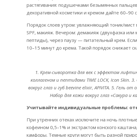
растягивания: подушечками безымянных пальцев
декоративной косметики и кремом дайте 60–90 с
Порядок слоев утром: увлажняющий тоник/мист п
SPF, макияж. Вечером: демакияж (двухфазка или 
пептиды), через паузу — питательный крем. Если
10–15 минут до крема. Такой порядок снижает с
1. Крем-сыворотка для век с эффектом лифтинг
коллагеном и пептидами TIME LOCK, Icon Skin. 3.
вокруг глаз и губ beevine elixir, APIVITA. 5. Гель о
Набор для кожи вокруг глаз «Сакура и к
Учитывайте индивидуальные проблемы: оте
При утренних отеках исключите на ночь плотные
кофеином 0,5–1% и экстрактом конского каштан
камфоры. Темные круги могут быть разной прир