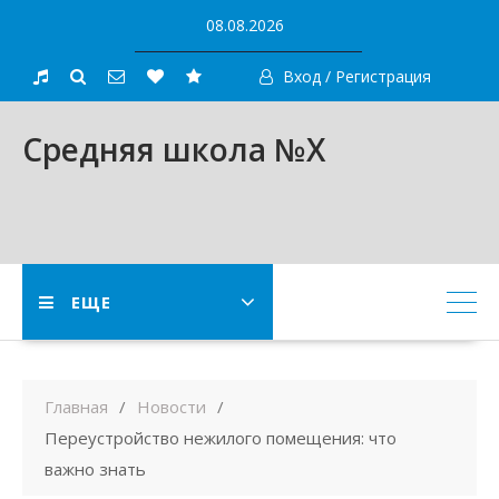
Skip
08.08.2026
to
content
Вход / Регистрация
Средняя школа №X
ЕЩЕ
Главная
Новости
Переустройство нежилого помещения: что
важно знать