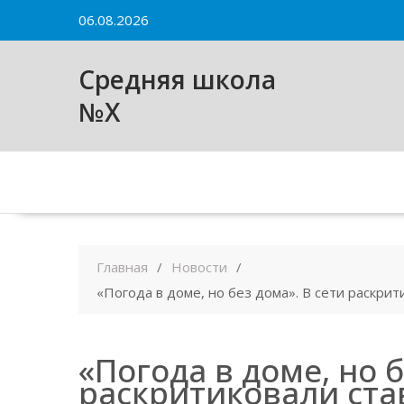
Skip
06.08.2026
to
content
Средняя школа
№X
Главная
Новости
«Погода в доме, но без дома». В сети раскр
«Погода в доме, но б
раскритиковали ст